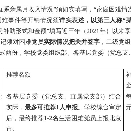
直系亲属月收入情况”须如实填写，“家庭困难情
困难事件等开销情况须
详实表述，以第三人称“
受补助形式和金额”填写近三年（
2021
年）以来享
书记须对困难党员
实际情况把关并签字
，二级党组
式两份，学校党委组织部、各基层党委（党总支
推荐名额
党
各基层党委（党总支、直属党支部）结合
实际，
最多可推荐
1
人申报
。学校综合审定
后，最终推荐
1-2
名
生活困难党员上报北京
市。