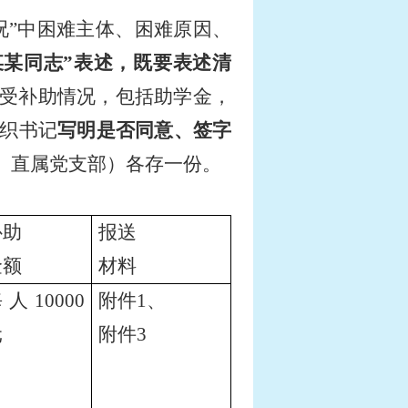
况”中困难主体、困难原因、
某某同志”表述，既要表述清
受补助情况，包括助学金，
织书记
写明是否同意、签字
、直属党支部）各存一份。
补助
报送
金额
材料
每人
10000
附件
1
、
元
附件
3