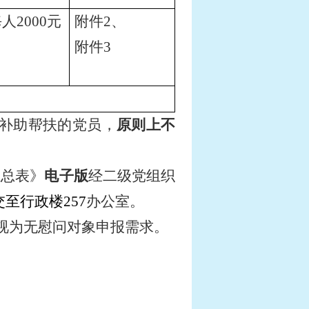
每人
2000
元
附件
2
、
附件
3
补助帮扶的党员，
原则上不
汇总表》
电子版
经二级党组织
至行政楼257
办公室。
视为无慰问对象申报需求。