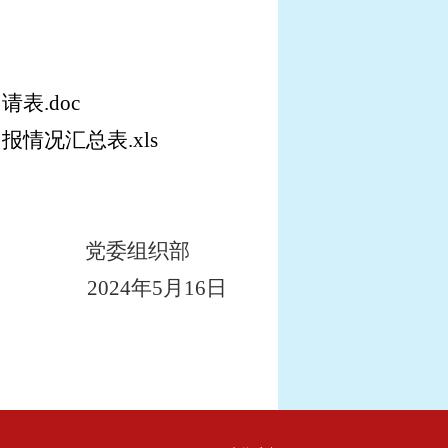
表.doc
情况汇总表.xls
党委组织部
2024
年
5
月
16
日