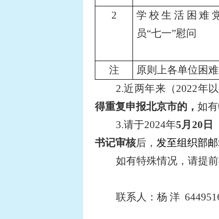
2
学校生活困难
员“七一”慰问
注
原则上各单位困难
2.
近两年来（
2022
年以
得重复申报北京市的，
如有
3.
请于
2024
年
5
月
20
日
书记审核
后，
发至组织部邮箱zuz
如有特殊情况，请提前
联系人：杨 洋
644951