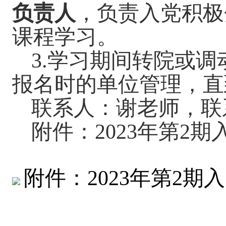
负责人
，负责入党积极
课程学习。
3.学习期间转院或
报名时的单位管理，直
联系人：谢
老师
，
联
附件：202
3
年第
2
期
附件：2023年第2期