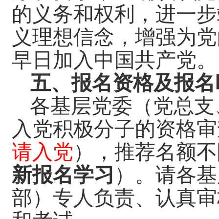
的义务和权利，进一步
义理想信念，增强为党
早日加入中国共产党。
五、报名资格及报名
各基层党委（党总支
入党积极分子的资格审
请入党
），推荐名额不
新报名学习
）。请各基
部）专人负责、认真审