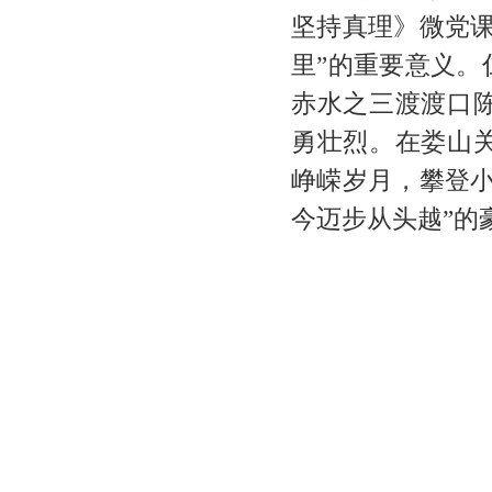
坚持真理》微党
里”的重要意义
赤水之三渡渡口
勇壮烈。在娄山
峥嵘岁月，攀登
今迈步从头越”的