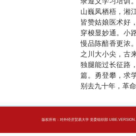
录遵义学习培训
山巍凤栖梧，湘
皆赞姑娘医术好
穿梭显妙通。小
慢品陈醅香更浓
之川大小尖，古
独腿能过长征路
篇。勇登攀，求
别去九十年，革
版权所有：对外经济贸易大学 党委组织部 UIBE.VERSION.12